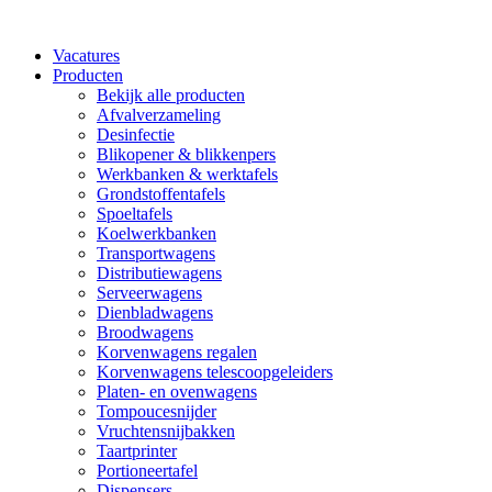
Vacatures
Producten
Bekijk alle producten
Afvalverzameling
Desinfectie
Blikopener & blikkenpers
Werkbanken & werktafels
Grondstoffentafels
Spoeltafels
Koelwerkbanken
Transportwagens
Distributiewagens
Serveerwagens
Dienbladwagens
Broodwagens
Korvenwagens regalen
Korvenwagens telescoopgeleiders
Platen- en ovenwagens
Tompoucesnijder
Vruchtensnijbakken
Taartprinter
Portioneertafel
Dispensers