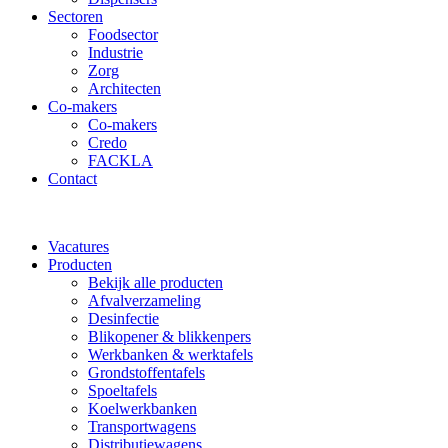
Sectoren
Foodsector
Industrie
Zorg
Architecten
Co-makers
Co-makers
Credo
FACKLA
Contact
Vacatures
Producten
Bekijk alle producten
Afvalverzameling
Desinfectie
Blikopener & blikkenpers
Werkbanken & werktafels
Grondstoffentafels
Spoeltafels
Koelwerkbanken
Transportwagens
Distributiewagens