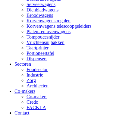
Serveerwagens
Dienbladwagens
Broodwagens
Korvenwagens regalen
Korvenwagens telescoopgeleiders
Platen- en ovenwagens
Tompoucesnijder
Vruchtensnijbakken
Taartprinter
Portioneertafel
Dispensers
Sectoren
Foodsector
Industrie
Zorg
Architecten
Co-makers
Co-makers
Credo
FACKLA
Contact